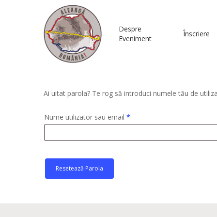
Despre
Înscriere
Eveniment
Ai uitat parola? Te rog să introduci numele tău de utili
Hit enter to search or ESC to close
Obligatoriu
Nume utilizator sau email
*
Resetează Parola