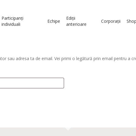
Participanți
Ediții
Echipe
Corporații
Sho
individuali
anterioare
zator sau adresa ta de email. Vei primi o legătură prin email pentru a c