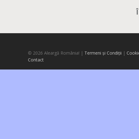
© 2026 Aleargă România! |
Termeni și Condiții
|
Cooki
Contact