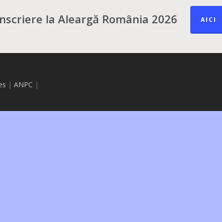
Înscriere la Aleargă România 2026
AICI
es
|
ANPC
|