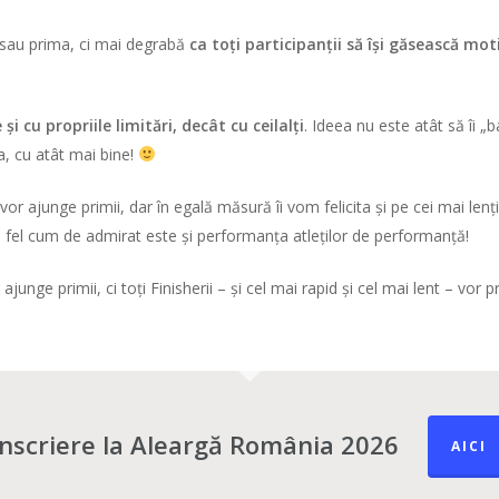
 sau prima, ci mai degrabă
ca toți participanții să își găsească m
i cu propriile limitări, decât cu ceilalți
. Ideea nu este atât să îi „
a, cu atât mai bine!
or ajunge primii, dar în egală măsură îi vom felicita și pe cei mai len
a fel cum de admirat este și performanța atleților de performanță!
junge primii, ci toți Finisherii – și cel mai rapid și cel mai lent – vor 
Înscriere la Aleargă România 2026
AICI