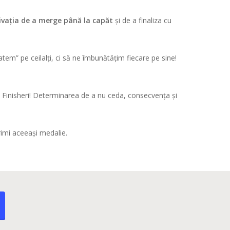
otivația de a merge până la capăt
și de a finaliza cu
batem” pe ceilalți, ci să ne îmbunătățim fiecare pe sine!
ți Finisheri! Determinarea de a nu ceda, consecvența și
primi aceeași medalie.