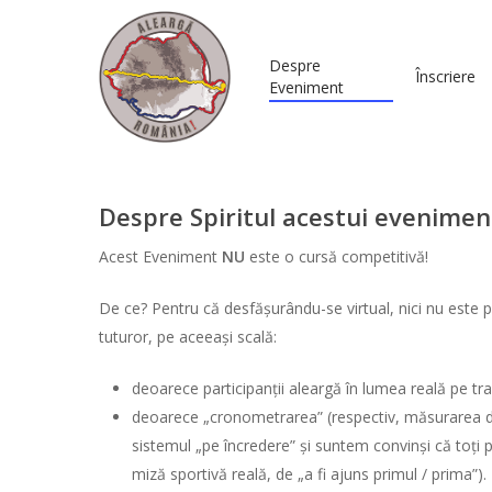
Despre
Înscriere
Eveniment
Despre Spiritul acestui evenimen
Hit enter to search or ESC to close
Acest Eveniment
NU
este o cursă competitivă!
De ce? Pentru că desfășurându-se virtual, nici nu este 
tuturor, pe aceeași scală:
deoarece participanții aleargă în lumea reală pe trase
deoarece „cronometrarea” (respectiv, măsurarea dis
sistemul „pe încredere” și suntem convinși că toți par
miză sportivă reală, de „a fi ajuns primul / prima”).