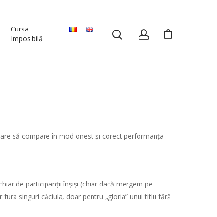
Cursa
p
Imposibilă
i, care să compare în mod onest și corect performanța
iar de participanții înșiși (chiar dacă mergem pe
 fura singuri căciula, doar pentru „gloria” unui titlu fără