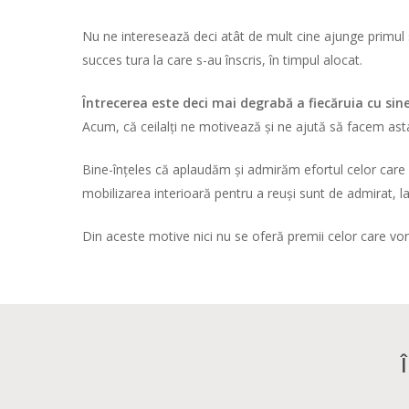
Nu ne interesează deci atât de mult cine ajunge primul
succes tura la care s-au înscris, în timpul alocat.
Întrecerea este deci mai degrabă a fiecăruia cu sine ș
Acum, că ceilalți ne motivează și ne ajută să facem ast
Bine-înțeles că aplaudăm și admirăm efortul celor care v
mobilizarea interioară pentru a reuși sunt de admirat, l
Din aceste motive nici nu se oferă premii celor care vor a