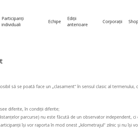
Participanți
Ediții
Echipe
Corporații
Sho
individuali
anterioare
t
posibil să se poată face un „clasament” în sensul clasic al termenulu
e diferite, în condiții diferite;
tanțelor parcurse) nu este făcută de un observator independent, ci ch
ticipanții își vor raporta în mod onest „kilometrajul” zilnic și nu își vor