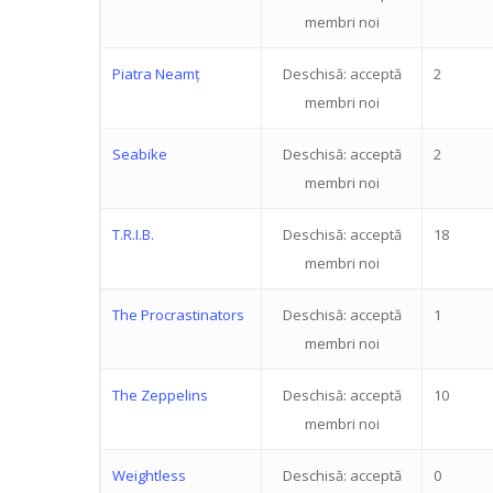
membri noi
Piatra Neamț
Deschisă: acceptă
2
membri noi
Seabike
Deschisă: acceptă
2
membri noi
T.R.I.B.
Deschisă: acceptă
18
membri noi
The Procrastinators
Deschisă: acceptă
1
membri noi
The Zeppelins
Deschisă: acceptă
10
membri noi
Weightless
Deschisă: acceptă
0