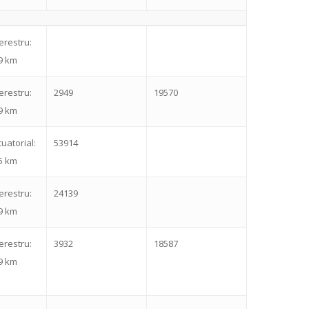
erestru:
9 km
erestru:
2949
19570
9 km
uatorial:
53914
5 km
erestru:
24139
9 km
erestru:
3932
18587
9 km