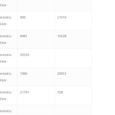
9 km
erestru:
900
21619
9 km
erestru:
6991
15528
9 km
erestru:
25530
9 km
erestru:
1966
20553
9 km
erestru:
21791
728
9 km
erestru: