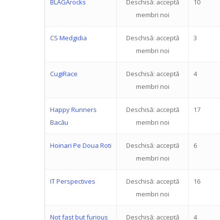
BLAGArocks
Deschisă: acceptă
10
membri noi
CS Medgidia
Deschisă: acceptă
3
membri noi
CugiRace
Deschisă: acceptă
4
membri noi
Happy Runners
Deschisă: acceptă
17
Bacău
membri noi
Hoinari Pe Doua Roti
Deschisă: acceptă
6
membri noi
IT Perspectives
Deschisă: acceptă
16
membri noi
Not fast but furious
Deschisă: acceptă
4