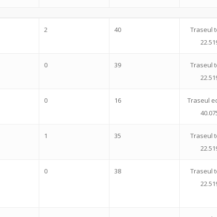
2
40
Traseul t
22.51
0
39
Traseul t
22.51
0
16
Traseul ec
40.07
1
35
Traseul t
22.51
0
38
Traseul t
22.51