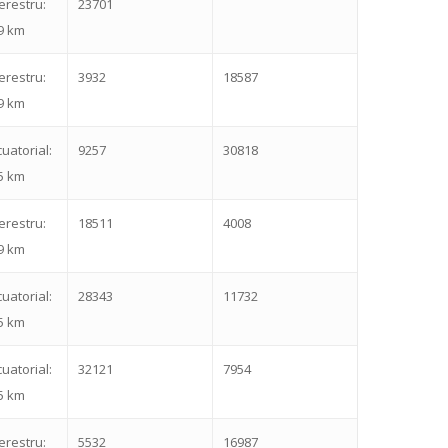
erestru:
23701
9 km
erestru:
3932
18587
9 km
uatorial:
9257
30818
5 km
erestru:
18511
4008
9 km
uatorial:
28343
11732
5 km
uatorial:
32121
7954
5 km
erestru:
5532
16987