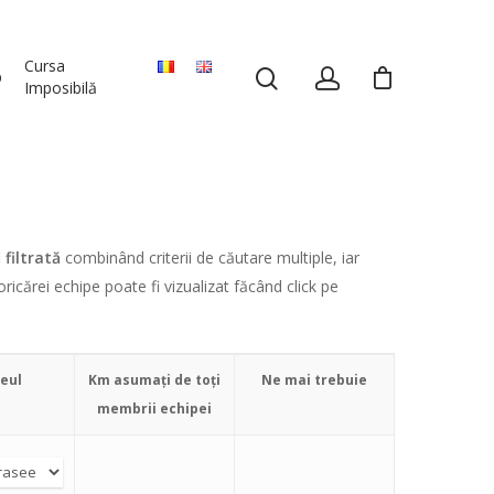
Cursa
p
Imposibilă
i
filtrată
combinând criterii de căutare multiple, iar
oricărei echipe poate fi vizualizat făcând click pe
eul
Km asumați de toți
Ne mai trebuie
membrii echipei