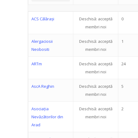
ACS Călărași
Deschisă: acceptă
0
membri noi
Alergaciosii
Deschisă: acceptă
1
Neobositi
membri noi
ARTm
Deschisă: acceptă
24
membri noi
AscA Reghin
Deschisă: acceptă
5
membri noi
Asociația
Deschisă: acceptă
2
Nevăzătorilor din
membri noi
Arad