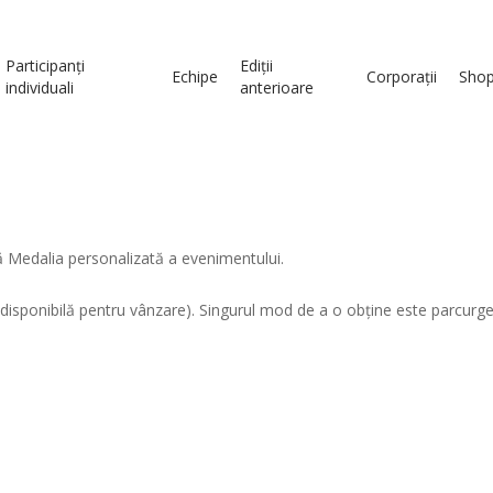
Participanți
Ediții
Echipe
Corporații
Sho
individuali
anterioare
ă Medalia personalizată a evenimentului.
 disponibilă pentru vânzare). Singurul mod de a o obține este parcurgerea