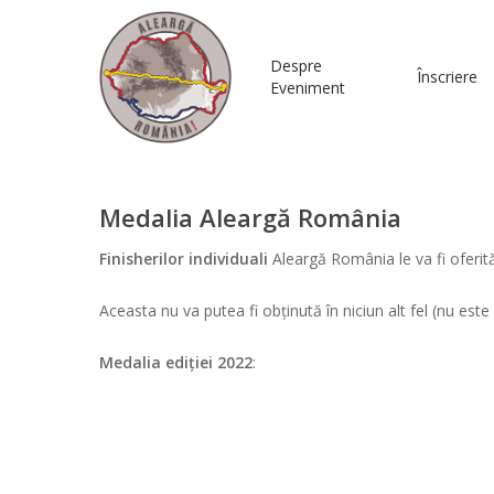
Despre
Înscriere
Eveniment
Medalia Aleargă România
Finisherilor individuali
Aleargă România le va fi oferit
Aceasta nu va putea fi obținută în niciun alt fel (nu este
Medalia ediției 2022
:
Hit enter to search or ESC to close