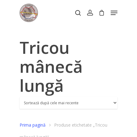
Hit enter to search or ESC to close
Tricou
mânecă
lungă
Despre Eveniment
Prima pagină
Produse etichetate „Tricou
Înscriere
Cum funcționează