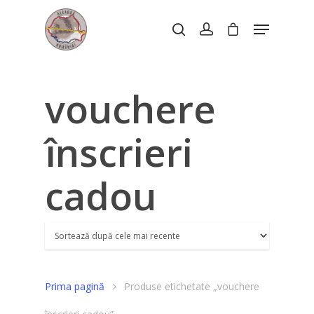
Hit enter to search or ESC to close
vouchere
înscrieri
cadou
Prima pagină
Produse etichetate „vouchere