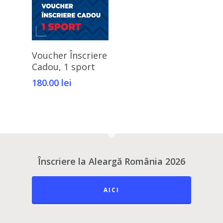
Trasee
Concept
Ediția 2 (2021)
Regulament
Trasee
Concept
Ediția 1 (2020)
Recomandări legate de
Trasee
Concept
Adaugă În Coș
Voucher Înscriere
Cadou, 1 sport
Traseul
180.00
lei
Înscriere la Aleargă România 2026
AICI