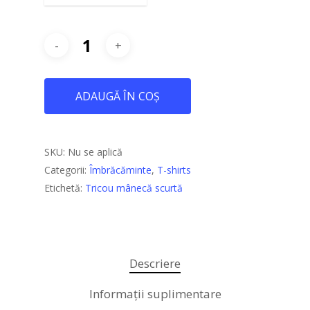
ADAUGĂ ÎN COȘ
SKU:
Nu se aplică
Categorii:
Îmbrăcăminte
,
T-shirts
Etichetă:
Tricou mânecă scurtă
Descriere
Despre Eveniment
Informații suplimentare