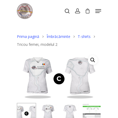
Hit enter to search or ESC to close
Prima pagină
Îmbrăcăminte
T-shirts
Tricou femei, modelul 2