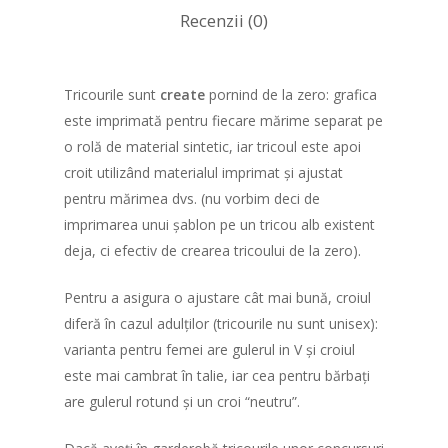
Înscriere
Cum funcționează
Recenzii (0)
Trasee
Participanți indivi
Info
Borne kilometrice
Taxa de participare
Tricourile sunt
create
pornind de la zero: grafica
este imprimată pentru fiecare mărime separat pe
Întrebări frecvente
Echipe
Contul meu
Beneficii pentru partic
o rolă de material sintetic, iar tricoul este apoi
Despre Spiritul acestu
Progresul participanti
Formular de înscriere
Ediții anterioare
Progresul echipelor
croit utilizând materialul imprimat și ajustat
eveniment
(utilizatori noi)
pentru mărimea dvs. (nu vorbim deci de
Localizarea participanț
Localizarea echipelor 
Corporații
Ediția 6 (2025)
imprimarea unui șablon pe un tricou alb existent
Medalia de Finisher
traseele naționale
Lista persoanelor însc
traseele globale
deja, ci efectiv de crearea tricoului de la zero).
Concept
Ediția 5 (2024)
Shop
Team Building
Localități de provenien
Lista persoanelor însc
Lista echipelor
Trasee
Concept
Ediția 4 (2023)
participanților
Pentru a asigura o ajustare cât mai bună, croiul
Cursa Imposibilă
diferă în cazul adulților (tricourile nu sunt unisex):
Trasee
Concept
Ediția 3 (2022)
Susțineți o cauză!
varianta pentru femei are gulerul in V și croiul
Trasee
Concept
Ediția 2 (2021)
Regulament
este mai cambrat în talie, iar cea pentru bărbați
are gulerul rotund și un croi “neutru”.
Trasee
Concept
Ediția 1 (2020)
Recomandări legate de
Trasee
Concept