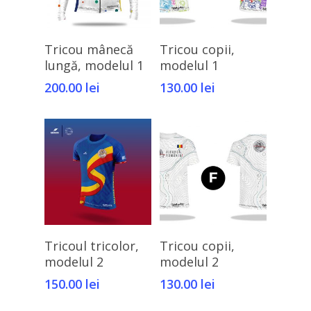
Selectează Opțiunile
Selectează Opțiunile
Tricou mânecă
Tricou copii,
lungă, modelul 1
modelul 1
200.00
lei
130.00
lei
Selectează Opțiunile
Selectează Opțiunile
Tricoul tricolor,
Tricou copii,
modelul 2
modelul 2
150.00
lei
130.00
lei