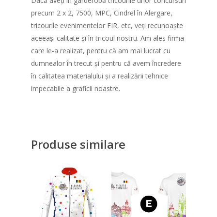
Dacă aveți în garderobă tricourile unor concursuri
precum 2 x 2, 7500, MPC, Cindrel în Alergare,
Traseul
tricourile evenimentelor FIR, etc, veți recunoaște
aceeași calitate și în tricoul nostru. Am ales firma
care le-a realizat, pentru că am mai lucrat cu
dumnealor în trecut și pentru că avem încredere
în calitatea materialului și a realizării tehnice
impecabile a graficii noastre.
Produse similare