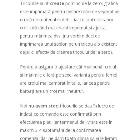
traseele globale
Tricourile sunt
create
pornind de la zero: grafica
Concept
Ediția 5 (2024)
Shop
Team Building
Localități de provenien
Lista persoanelor însc
este imprimată pentru fiecare mărime separat pe
Lista echipelor
Trasee
Concept
Ediția 4 (2023)
participanților
o rolă de material sintetic, iar tricoul este apoi
Cursa Imposibilă
croit utilizând materialul imprimat și ajustat
Trasee
Concept
Ediția 3 (2022)
Susțineți o cauză!
pentru mărimea dvs. (nu vorbim deci de
Trasee
Concept
Ediția 2 (2021)
Regulament
imprimarea unui șablon pe un tricou alb existent
deja, ci efectiv de crearea tricoului de la zero).
Trasee
Concept
Ediția 1 (2020)
Recomandări legate de
Trasee
Concept
Pentru a asigura o ajustare cât mai bună, croiul
și mărimile diferă pe sexe: varianta pentru femei
Traseul
are croiul mai cambrat în talie, iar cea pentru
bărbați are un croi mai “neutru”.
Noi
nu avem stoc
; tricourile se dau în lucru de
îndată ce comanda este confirmată prin
efectuarea plății iar termenul de livrare este în
maxim 3-4 săptămâni de la confirmarea
comenzii (dar ne dăm toată silința să vi le livrăm