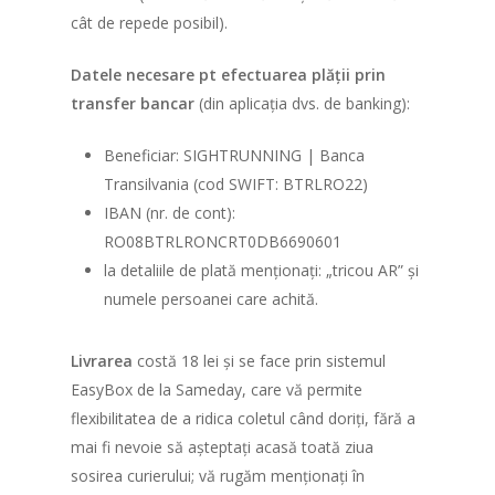
cât de repede posibil).
Datele necesare pt efectuarea plății prin
transfer bancar
(din aplicația dvs. de banking):
Beneficiar: SIGHTRUNNING | Banca
Transilvania (cod SWIFT: BTRLRO22)
IBAN (nr. de cont):
RO08BTRLRONCRT0DB6690601
la detaliile de plată menționați: „tricou AR” și
numele persoanei care achită.
Livrarea
costă 18 lei și se face prin sistemul
EasyBox de la Sameday, care vă permite
flexibilitatea de a ridica coletul când doriți, fără a
mai fi nevoie să așteptați acasă toată ziua
sosirea curierului; vă rugăm menționați în