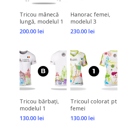
Selectează Opțiunile
Selectează Opțiunile
Tricou mânecă
Hanorac femei,
lungă, modelul 1
modelul 3
200.00
lei
230.00
lei
Selectează Opțiunile
Selectează Opțiunile
Tricou bărbați,
Tricoul colorat pt
modelul 1
femei
130.00
lei
130.00
lei