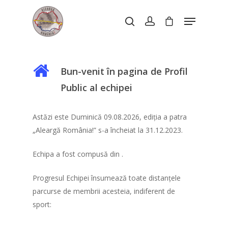
Hit enter to search or ESC to close
Bun-venit în pagina de Profil
Public al echipei
Despre Eveniment
Astăzi este Duminică 09.08.2026, ediția a patra
Înscriere
Cum funcționează
„Aleargă România!” s-a încheiat la 31.12.2023.
Trasee
Participanți indivi
Info
Echipa a fost compusă din .
Borne kilometrice
Taxa de participare
Progresul Echipei însumează toate distanțele
Întrebări frecvente
Echipe
Contul meu
Beneficii pentru partic
parcurse de membrii acesteia, indiferent de
Despre Spiritul acestu
sport:
Progresul participanti
Formular de înscriere
Ediții anterioare
Progresul echipelor
eveniment
(utilizatori noi)
Localizarea participanț
Localizarea echipelor 