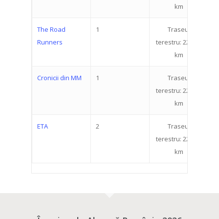
km
The Road
1
Traseul
1
Runners
terestru: 22.519
km
Cronicii din MM
1
Traseul
4
terestru: 22.519
km
ETA
2
Traseul
1
terestru: 22.519
km