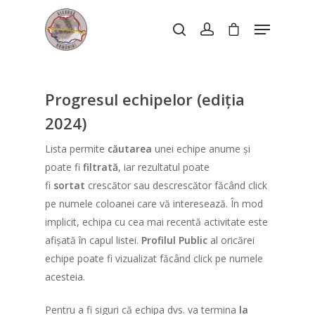
Hit enter to search or ESC to close
Progresul echipelor (ediția
2024)
Lista permite
căutarea
unei echipe anume și
poate fi
filtrată
, iar rezultatul poate
fi
sortat
crescător sau descrescător făcând click
pe numele coloanei care vă interesează. În mod
implicit, echipa cu cea mai recentă activitate este
afișată în capul listei.
Profilul Public
al oricărei
echipe poate fi vizualizat făcând click pe numele
acesteia.
Pentru a fi siguri că echipa dvs. va termina
la