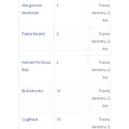
Alergaciosii
3
Traseul
3
Neobositi
terestru: 22.519
km
Piatra Neamț
3
Traseul
2
terestru: 22.519
km
Hoinari Pe Doua
2
Traseul
1
Roti
terestru: 22.519
km
BLAGArocks
12
Traseul
2
terestru: 22.519
Despre Eveniment
km
Înscriere
Cum funcționează
CugiRace
19
Traseul
3
terestru: 22.519
Trasee