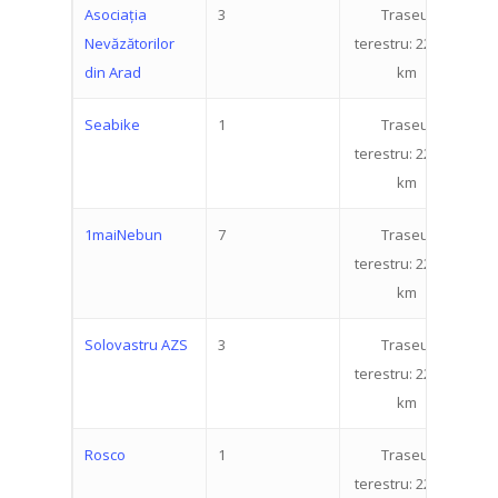
Asociația
3
Traseul
3
Nevăzătorilor
terestru: 22.519
din Arad
km
Seabike
1
Traseul
7
terestru: 22.519
km
1maiNebun
7
Traseul
7
terestru: 22.519
km
Solovastru AZS
3
Traseul
4
terestru: 22.519
km
Rosco
1
Traseul
1
terestru: 22.519