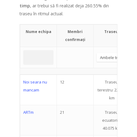
timp
, ar trebui să fi realizat deja 260.55% din
traseu în ritmul actual.
Nume echipa
Membri
Traseul
confirmați
Noi seara nu
12
Traseul
1
mancam
terestru: 22.519
km
ARTm
21
Traseul
5
ecuatorial:
40.075 km