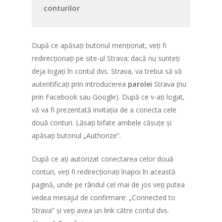
conturilor
După ce apăsați butonul menționat, veți fi
redirecționați pe site-ul Strava; dacă nu sunteți
deja logați în contul dvs. Strava, va trebui să vă
autentificați prin introducerea
parolei
Strava (nu
prin Facebook sau Google). După ce v-ați logat,
vă va fi prezentată invitația de a conecta cele
două conturi. Lăsați bifate ambele căsuțe și
apăsați butonul „Authorize”.
După ce ați autorizat conectarea celor două
conturi, veți fi redirecționați înapoi în această
pagină, unde pe rândul cel mai de jos veți putea
vedea mesajul de confirmare: „Connected to
Strava” și veți avea un link către contul dvs.