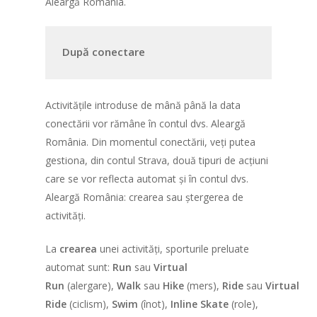
Aleargă România.
După conectare
Activitățile introduse de mână până la data
conectării vor rămâne în contul dvs. Aleargă
România. Din momentul conectării, veți putea
gestiona, din contul Strava, două tipuri de acțiuni
care se vor reflecta automat și în contul dvs.
Aleargă România: crearea sau ștergerea de
activități.
Despre Eveniment
La
crearea
unei activități, sporturile preluate
Înscriere
Cum funcționează
automat sunt:
Run
sau
Virtual
Trasee
Participanți indivi
Info
Run
(alergare),
Walk
sau
Hike
(mers),
Ride
sau
Virtual
Ride
(ciclism),
Swim
(înot),
Inline Skate
(role),
Borne kilometrice
Taxa de participare