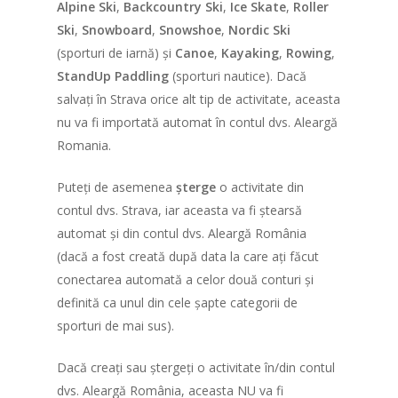
Alpine Ski
,
Backcountry Ski
,
Ice Skate
,
Roller
Întrebări frecvente
Echipe
Contul meu
Beneficii pentru partic
Ski
,
Snowboard
,
Snowshoe
,
Nordic Ski
(sporturi de iarnă) și
Canoe
,
Kayaking
,
Rowing
,
Despre Spiritul acestu
Progresul participanti
Formular de înscriere
Ediții anterioare
Progresul echipelor
StandUp Paddling
(sporturi nautice). Dacă
eveniment
(utilizatori noi)
Localizarea participanț
Localizarea echipelor 
salvați în Strava orice alt tip de activitate, aceasta
Corporații
Ediția 6 (2025)
Medalia de Finisher
traseele naționale
Lista persoanelor însc
traseele globale
nu va fi importată automat în contul dvs. Aleargă
Concept
Ediția 5 (2024)
Shop
Team Building
Romania.
Localități de provenien
Lista persoanelor însc
Lista echipelor
Trasee
Concept
Ediția 4 (2023)
participanților
Cursa Imposibilă
Puteți de asemenea
șterge
o activitate din
Trasee
Concept
Ediția 3 (2022)
Susțineți o cauză!
contul dvs. Strava, iar aceasta va fi ștearsă
automat și din contul dvs. Aleargă România
Trasee
Concept
Ediția 2 (2021)
Regulament
(dacă a fost creată după data la care ați făcut
Trasee
Concept
Ediția 1 (2020)
Recomandări legate de
conectarea automată a celor două conturi și
Trasee
Concept
definită ca unul din cele șapte categorii de
sporturi de mai sus).
Traseul
Dacă creați sau ștergeți o activitate în/din contul
dvs. Aleargă România, aceasta NU va fi