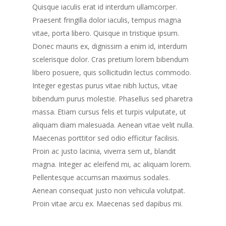
Quisque iaculis erat id interdum ullamcorper.
Praesent fringilla dolor iaculis, tempus magna
vitae, porta libero. Quisque in tristique ipsum.
Donec mauris ex, dignissim a enim id, interdum
scelerisque dolor. Cras pretium lorem bibendum
libero posuere, quis sollicitudin lectus commodo.
Despre Eveniment
Integer egestas purus vitae nibh luctus, vitae
bibendum purus molestie. Phasellus sed pharetra
Înscriere
Cum funcționează
massa. Etiam cursus felis et turpis vulputate, ut
aliquam diam malesuada. Aenean vitae velit nulla.
Trasee
Participanți indivi
Info
Maecenas porttitor sed odio efficitur facilisis.
Borne kilometrice
Taxa de participare
Proin ac justo lacinia, viverra sem ut, blandit
magna. Integer ac eleifend mi, ac aliquam lorem.
Întrebări frecvente
Echipe
Contul meu
Beneficii pentru partic
Pellentesque accumsan maximus sodales.
Despre Spiritul acestu
Progresul participanti
Formular de înscriere
Ediții anterioare
Progresul echipelor
Aenean consequat justo non vehicula volutpat.
eveniment
(utilizatori noi)
Proin vitae arcu ex. Maecenas sed dapibus mi.
Localizarea participanț
Localizarea echipelor 
Corporații
Ediția 6 (2025)
Medalia de Finisher
traseele naționale
Lista persoanelor însc
traseele globale