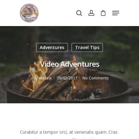
Hit enter to search or ESC to close
Adventures
Travel Tips
Video Adventures
By
mircea
09/02/2017
No Comments
Curabitur a tempor orci, at venenatis quam. Cras