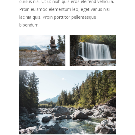
cursus nisi. Ut ut nibh quis eros eleifend vehicula.
Trasee
Concept
Proin euismod elementum leo, eget varius nisi
Traseul
lacinia quis. Proin porttitor pellentesque
bibendum.