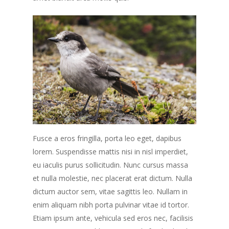
Înscriere
Cum funcționează
Trasee
Participanți indivi
Info
Borne kilometrice
Taxa de participare
Întrebări frecvente
Echipe
Contul meu
Beneficii pentru partic
Despre Spiritul acestu
Progresul participanti
Formular de înscriere
Ediții anterioare
Progresul echipelor
eveniment
(utilizatori noi)
Localizarea participanț
Localizarea echipelor 
Corporații
Ediția 6 (2025)
Medalia de Finisher
traseele naționale
Lista persoanelor însc
traseele globale
Concept
Ediția 5 (2024)
Fusce a eros fringilla, porta leo eget, dapibus
Shop
Team Building
Localități de provenien
Lista persoanelor însc
Lista echipelor
lorem. Suspendisse mattis nisi in nisl imperdiet,
Trasee
Concept
Ediția 4 (2023)
participanților
Cursa Imposibilă
eu iaculis purus sollicitudin. Nunc cursus massa
Trasee
Concept
Ediția 3 (2022)
Susțineți o cauză!
et nulla molestie, nec placerat erat dictum. Nulla
dictum auctor sem, vitae sagittis leo. Nullam in
Trasee
Concept
Ediția 2 (2021)
Regulament
enim aliquam nibh porta pulvinar vitae id tortor.
Trasee
Concept
Ediția 1 (2020)
Recomandări legate de
Etiam ipsum ante, vehicula sed eros nec, facilisis