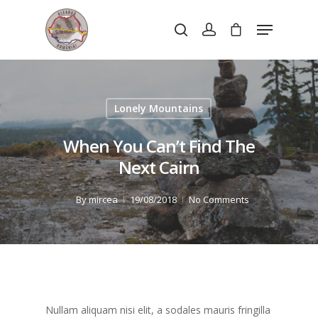
Hit enter to search or ESC to close
Lonely Mountains
When You Can’t Find The
Next Cairn
By
mircea
19/08/2018
No Comments
Nullam aliquam nisi elit, a sodales mauris fringilla