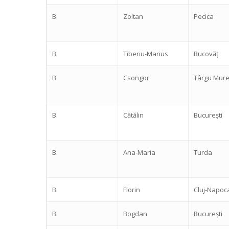
B.
Zoltan
Pecica
B.
Tiberiu-Marius
Bucovăț
B.
Csongor
Târgu Mur
B.
Cătălin
București
B.
Ana-Maria
Turda
B.
Florin
Cluj-Napoc
B.
Bogdan
București