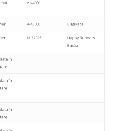
rmat
A-44001
sher
A-43005
CugiRace
sher
M-37025
Happy Runners
Bacău
plata în
tare
plata în
tare
plata în
tare
plata în