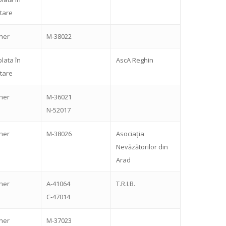
tare
sher
M-38022
plata în
AscA Reghin
tare
sher
M-36021
N-52017
sher
M-38026
Asociația
Nevăzătorilor din
Arad
sher
A-41064
T.R.I.B.
C-47014
sher
M-37023