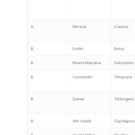
A.
Monica
Craiova
B.
Evelin
Beiuș
B.
Rineta Mariana
Solovăstru
B.
Constantin
Timișoara
B.
Daniel
Tărlungeni
B.
Alin Vasile
Cluj-Napoc
B.
Costel-Mihai
Oradea