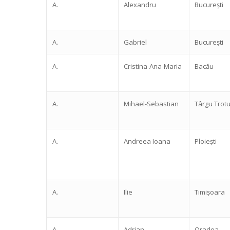
A.
Alexandru
București
A.
Gabriel
București
A.
Cristina-Ana-Maria
Bacău
A.
Mihael-Sebastian
Târgu Trot
A.
Andreea Ioana
Ploiești
Hit enter to search or ESC to close
A.
Ilie
Timișoara
A.
Adrian
Oradea