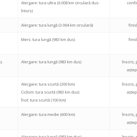
Alergare: tura ultra (6.008 km circulară dus-
confi
întors)
Alergare: tura lungă (3.004 km circulară)
fini
Mers: tura lungă (983 km dus)
fini
uș
Alergare: tura lungă (983 km dus)
înscris, 
aștep
Alergare: tura scurtă (300 km)
înscris, 
Ciclism: tura scurtă (983 km dus)
aștep
Înot: tura scurtă (100 km)
Alergare: tura medie (600 km)
înscris, 
aștep
Alergare: tura lungă (983 km dus)
înscris, 