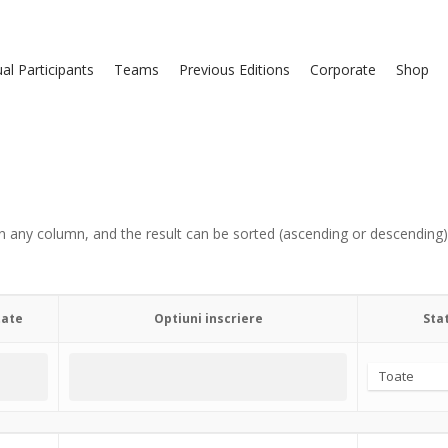
ual Participants
Teams
Previous Editions
Corporate
Shop
ria in any column, and the result can be sorted (ascending or descendi
tate
Optiuni inscriere
Sta