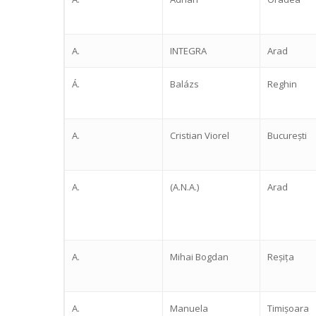
A.
INTEGRA
Arad
Á.
Balázs
Reghin
A.
Cristian Viorel
București
A.
(A.N.A.)
Arad
A.
Mihai Bogdan
Reșița
A.
Manuela
Timișoara