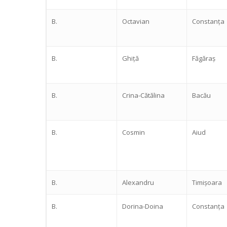
B.
Octavian
Constanța
B.
Ghiță
Făgăraș
B.
Crina-Cătălina
Bacău
B.
Cosmin
Aiud
B.
Alexandru
Timișoara
B.
Dorina-Doina
Constanța