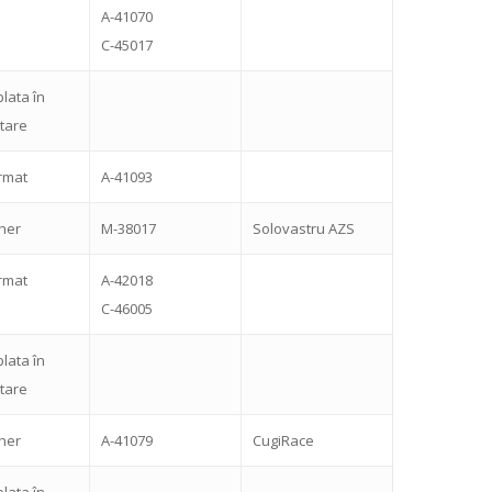
A-41070
C-45017
plata în
tare
rmat
A-41093
sher
M-38017
Solovastru AZS
rmat
A-42018
C-46005
plata în
tare
sher
A-41079
CugiRace
plata în