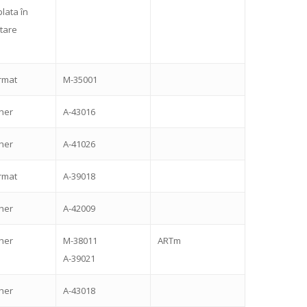
plata în
tare
rmat
M-35001
sher
A-43016
sher
A-41026
rmat
A-39018
sher
A-42009
sher
M-38011
ARTm
A-39021
sher
A-43018