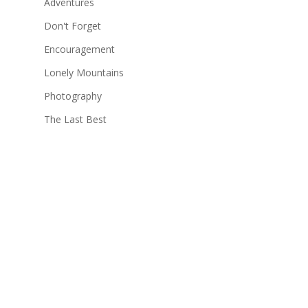
Adventures
Don't Forget
Encouragement
Lonely Mountains
Photography
The Last Best
Travel Tips
Meta
Înregistrare
Autentificare
Flux intrări
Flux comentarii