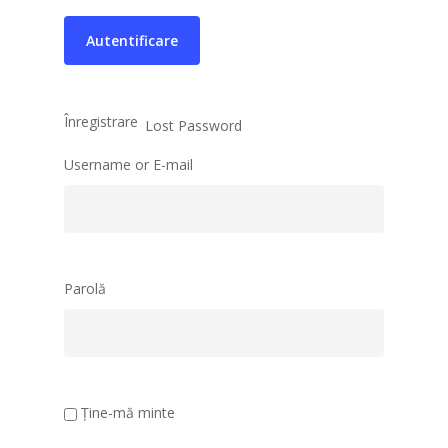
Trasee
Concept
Ediția 2 (2021)
Regulament
Trasee
Concept
Ediția 1 (2020)
Recomandări legate de
Trasee
Concept
Înregistrare
Lost Password
Traseul
Username or E-mail
Parolă
Ține-mă minte