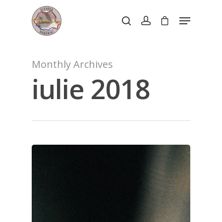
Hit enter to search or ESC to close
Monthly Archives
iulie 2018