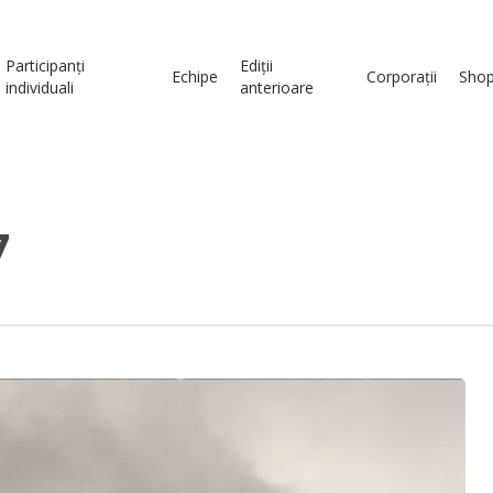
Participanți
Ediții
Echipe
Corporații
Sho
individuali
anterioare
7