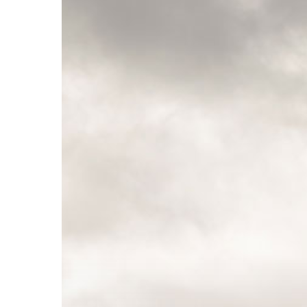
Hit enter to search or ESC to close