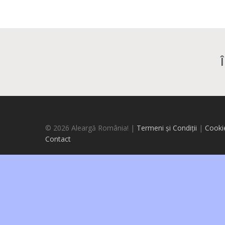
© 2026 Aleargă România! |
Termeni și Condiții
|
Cooki
Contact