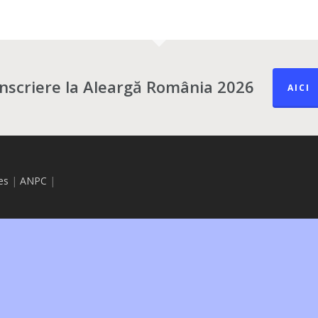
Înscriere la Aleargă România 2026
AICI
es
|
ANPC
|