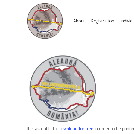
About
Registration
Individ
Hit enter to search or ESC to close
It is available to
download for free
in order to be print