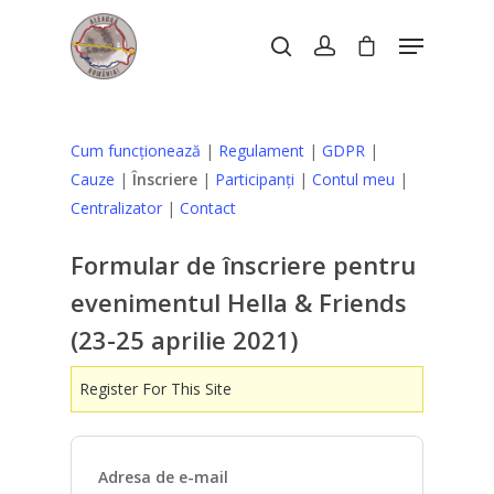
Hit enter to search or ESC to close
Cum funcționează
|
Regulament
|
GDPR
|
Cauze
|
Înscriere
|
Participanți
|
Contul meu
|
Centralizator
|
Contact
Formular de înscriere pentru
evenimentul
Hella & Friends
(23-25 aprilie 2021)
Register For This Site
Adresa de e-mail