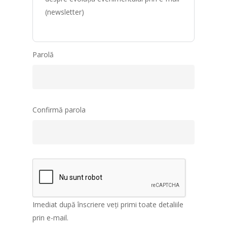
Trasee
Concept
Ediția 1 (2020)
Recomandări legate de
(newsletter)
Trasee
Concept
Traseul
Parolă
Confirmă parola
Imediat după înscriere veți primi toate detaliile
prin e-mail.